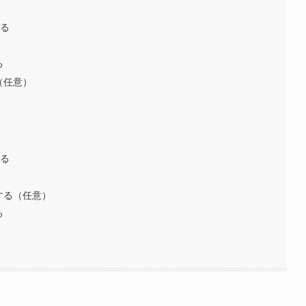
する
る
（任意）
する
する（任意）
る