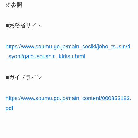
※参照
■総務省サイト
https://www.soumu.go.jp/main_sosiki/joho_tsusin/d
_syohi/gaibusoushin_kiritsu.html
■ガイドライン
https://www.soumu.go.jp/main_content/000853183.
pdf