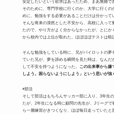
安定したいという欲求はあったため、まあ無難で
そのために、専門学校に行くのか、大学に行くの
めに、勉強をする必要があることだけは分かって
そんな将来の漠然とした不安から、高校に入って
たので、やり方がよく分からなかったが、とにか
から校内では上位が取れた。ほぼほぼテストは暗
そんな勉強をしている時に、兄がパイロットの夢
ていた兄が、夢を諦める瞬間を見た時は、なんだ
して不安を持つようになった。
この出来事から嫌
しよう。困らないようにしよう」という思いが強
◉部活
そして部活はもちろんサッカー部に入り、3年生
たが、2年生になる時に顧問の先生が、Jリーグ
ら一層練習がきつくなり、ほぼ毎日走っていたと