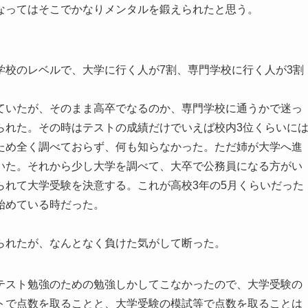
なってはそこでかなりメンタルを鍛えられたと思う。
学校のレベルで、大学に行く人が7割、専門学校に行く人が3割
ていたが、そのまま高卒でなるのか、専門学校に通うかで迷っ
られた。その時はテストの成績だけでいえば校内3位くらいに
ため全く調べておらず、何も知らなかった。ただ姉が大学へ進
いた。それから少し大学を調べて、大卒で公務員になる方がい
られて大学受験を決意する。これが高校3年の5月くらいだった
始めている時だった。
られたが、なんとなく負けた気がして断った。
テスト勉強のための勉強しかしてこなかったので、大学受験の
トで点数を取ることと、大学受験の模試等で点数を取ることは