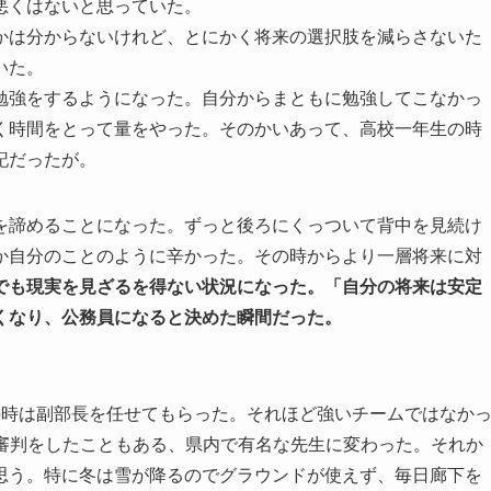
悪くはないと思っていた。
かは分からないけれど、とにかく将来の選択肢を減らさないた
いた。
勉強をするようになった。自分からまともに勉強してこなかっ
く時間をとって量をやった。そのかいあって、高校一年生の時
記だったが。
を諦めることになった。ずっと後ろにくっついて背中を見続け
か自分のことのように辛かった。その時からより一層将来に対
でも現実を見ざるを得ない状況になった。「自分の将来は安定
くなり、公務員になると決めた瞬間だった。
の時は副部長を任せてもらった。それほど強いチームではなか
で審判をしたこともある、県内で有名な先生に変わった。それか
思う。特に冬は雪が降るのでグラウンドが使えず、毎日廊下を